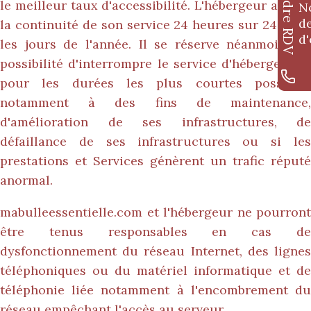
Prendre RDV
le meilleur taux d'accessibilité. L'hébergeur assure
N
d
la continuité de son service 24 heures sur 24, tous
d'
les jours de l'année. Il se réserve néanmoins la
possibilité d'interrompre le service d'hébergement
pour les durées les plus courtes possibles
notamment à des fins de maintenance,
d'amélioration de ses infrastructures, de
défaillance de ses infrastructures ou si les
prestations et Services génèrent un trafic réputé
anormal.
mabulleessentielle.com
et l'hébergeur ne pourront
être tenus responsables en cas de
dysfonctionnement du réseau Internet, des lignes
téléphoniques ou du matériel informatique et de
téléphonie liée notamment à l'encombrement du
réseau empêchant l'accès au serveur.